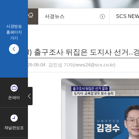
서경뉴스
SCS NE
서경방송
홈페이지
가기
(R) 출구조사 뒤집은 도지사 선거.
2026-06-04
강진성 기자(news24@scs.co.kr)
온에어
채널편성표