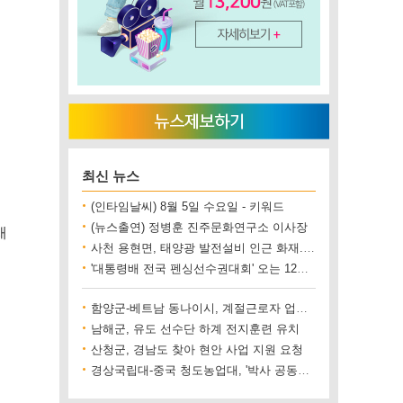
최신 뉴스
(인타임날씨) 8월 5일 수요일 - 키워드
(뉴스출연) 정병훈 진주문화연구소 이사장
재
사천 용현면, 태양광 발전설비 인근 화재..재산 피해 500만 원 상당
'대통령배 전국 펜싱선수권대회' 오는 12일 진주에서 개최
함양군-베트남 동나이시, 계절근로자 업무협약 체결
남해군, 유도 선수단 하계 전지훈련 유치
산청군, 경남도 찾아 현안 사업 지원 요청
경상국립대-중국 청도농업대, '박사 공동양성' 업무협약 체결