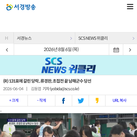
H
서경뉴스
SCS NEWS 위클리
2026년 8월 6일 (목)
(R) 131표에 갈린 당락..류경완, 초접전 끝 남해군수 당선
2026-06-04
|
김동엽
기자 (yobida@scs.co.kr)
+ 크게
- 작게
URL 복사
..