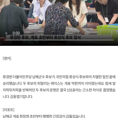
[앵커]
류경완 더불어민주당 남해군수 후보가, 국민의힘 류성식 후보와의 치열한 접전 끝에
승리했습니다. 두 후보의 피말리는 레이스는 개표 막판까지 이어졌는데요. 밤새 엎
치락뒤치락을 반복하던 두 후보의 운명은 결국 131표라는 근소한 차이로 결정됐습
니다. 김동엽기잡니다.
[리포트]
남해군 개표 현장엔 초반부터 팽팽한 긴장감이 감돌았습니다.