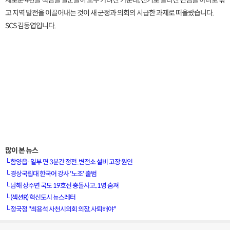
새로운 4년을 책임질 일꾼들이 모두 가려진 가운데, 선거로 갈라진 민심을 하나로 묶
고 지역 발전을 이끌어내는 것이 새 군정과 의회의 시급한 과제로 떠올랐습니다.
SCS 김동엽입니다.
많이 본 뉴스
└
함양읍·일부 면 3분간 정전..변전소 설비 고장 원인
└
경상국립대 한국어 강사 '노조' 출범
└
남해 상주면 국도 19호선 충돌사고..1명 숨져
[VOD공지] 청춘초이스 이용금액 변경 안내
└
(섹션R) 혁신도시 뉴스레터
└
정국정 "최용석 사천시의회 의장, 사퇴해야"
[서경방송] 일부 채널편성 변경 안내의 건 (7/22)