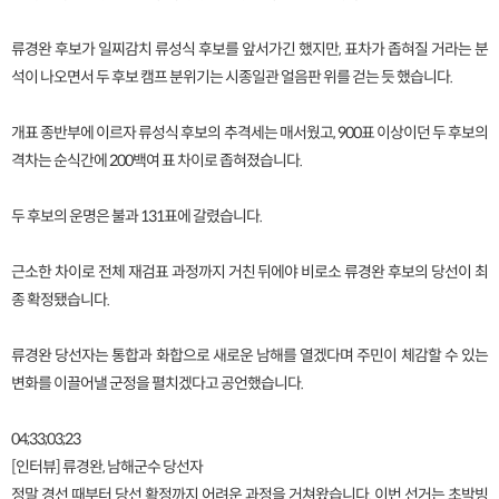
류경완 후보가 일찌감치 류성식 후보를 앞서가긴 했지만, 표차가 좁혀질 거라는 분
석이 나오면서 두 후보 캠프 분위기는 시종일관 얼음판 위를 걷는 듯 했습니다.
개표 종반부에 이르자 류성식 후보의 추격세는 매서웠고, 900표 이상이던 두 후보의
격차는 순식간에 200백여 표 차이로 좁혀졌습니다.
두 후보의 운명은 불과 131표에 갈렸습니다.
근소한 차이로 전체 재검표 과정까지 거친 뒤에야 비로소 류경완 후보의 당선이 최
종 확정됐습니다.
류경완 당선자는 통합과 화합으로 새로운 남해를 열겠다며 주민이 체감할 수 있는
변화를 이끌어낼 군정을 펼치겠다고 공언했습니다.
04;33;03;23
[인터뷰] 류경완, 남해군수 당선자
정말 경선 때부터 당선 확정까지 어려운 과정을 거쳐왔습니다. 이번 선거는 초박빙