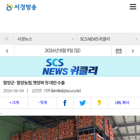
H
서경뉴스
SCS NEWS 위클리
2026년 8월 9일 (일)
함양군·함양농협, 햇양파 첫 대만 수출
2026-06-04
|
김연준
기자 (kimfed@scs.co.kr)
+ 크게
- 작게
URL 복사
..