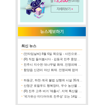
최신 뉴스
(인타임날씨) 8월 6일 목요일 - 사진으로보는 날씨
(R) 직접 들어봅시다 - 김동국 진주 중앙시장 상인회장
진주시 지수면 대나무밭 화재..인명피해 없어
함양읍 신관리 야산 화재..인명피해 없어
하동군, 하천·계곡 불법 상행위 시설 35개소 철거
산청군 로컬푸드 행복장터, 우수 농산물 직거래 사업장 인증
(R) 진주 고추 버거 '재출시'..지역 특산물 홍보 기대
'국가유산 미디어아트 진주성' 오는 14일 개막