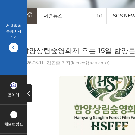
서경뉴스
SCS NE
서경방송
홈페이지
가기
함양상림숲영화제 오는 15일 함양
2026-06-11
김연준 기자(kimfed@scs.co.kr)
온에어
채널편성표