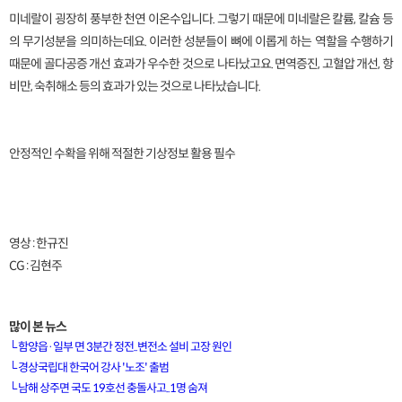
미네랄이 굉장히 풍부한 천연 이온수입니다. 그렇기 때문에 미네랄은 칼륨, 칼슘 등
의 무기성분을 의미하는데요. 이러한 성분들이 뼈에 이롭게 하는 역할을 수행하기
때문에 골다공증 개선 효과가 우수한 것으로 나타났고요. 면역증진, 고혈압 개선, 항
비만, 숙취해소 등의 효과가 있는 것으로 나타났습니다.
안정적인 수확을 위해 적절한 기상정보 활용 필수
영상 : 한규진
CG : 김현주
많이 본 뉴스
└
함양읍·일부 면 3분간 정전..변전소 설비 고장 원인
└
경상국립대 한국어 강사 '노조' 출범
└
남해 상주면 국도 19호선 충돌사고..1명 숨져
[VOD공지] 청춘초이스 이용금액 변경 안내