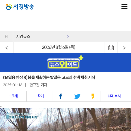
H
서경뉴스
2026년 8월 6일 (목)
(16일용 영상 R) 봄을 재촉하는 발걸음, 고로쇠 수액 채취 시작
2025-01-16
|
한규진
기자
+ 크게
- 작게
URL 복사
..