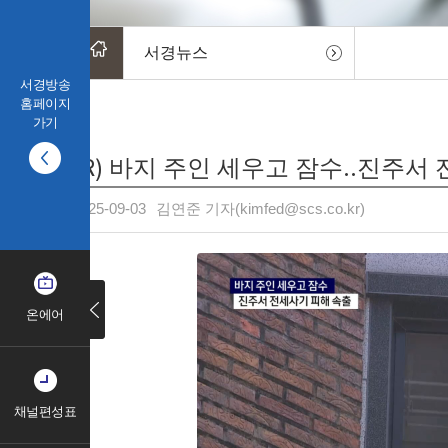
서경뉴스
서경방송
홈페이지
가기
(R) 바지 주인 세우고 잠수..진주서
2025-09-03
김연준 기자(kimfed@scs.co.kr)
온에어
채널편성표