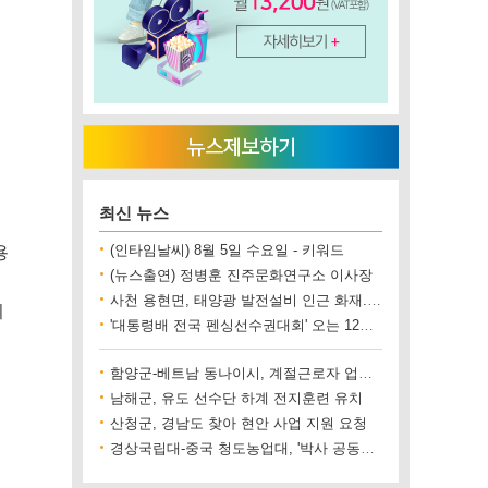
최신 뉴스
용
(인타임날씨) 8월 5일 수요일 - 키워드
(뉴스출연) 정병훈 진주문화연구소 이사장
사천 용현면, 태양광 발전설비 인근 화재..재산 피해 500만 원 상당
의
'대통령배 전국 펜싱선수권대회' 오는 12일 진주에서 개최
함양군-베트남 동나이시, 계절근로자 업무협약 체결
남해군, 유도 선수단 하계 전지훈련 유치
산청군, 경남도 찾아 현안 사업 지원 요청
경상국립대-중국 청도농업대, '박사 공동양성' 업무협약 체결