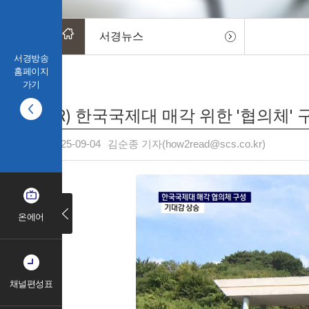
서경뉴스
서경방송
홈페이지
가기
(R) 한국국제대 매각 위한 '협의체'
2025-09-04
김순종 기자(how2read@scs.co.kr)
온에어
채널편성표