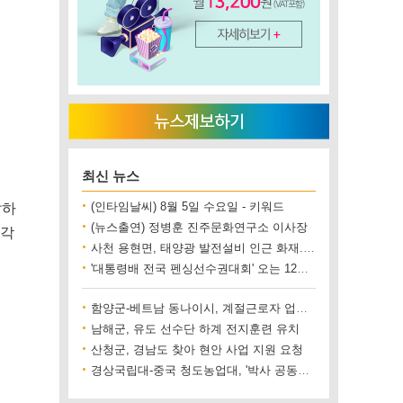
최신 뉴스
달하
(인타임날씨) 8월 5일 수요일 - 키워드
(뉴스출연) 정병훈 진주문화연구소 이사장
매각
사천 용현면, 태양광 발전설비 인근 화재..재산 피해 500만 원 상당
'대통령배 전국 펜싱선수권대회' 오는 12일 진주에서 개최
함양군-베트남 동나이시, 계절근로자 업무협약 체결
남해군, 유도 선수단 하계 전지훈련 유치
산청군, 경남도 찾아 현안 사업 지원 요청
경상국립대-중국 청도농업대, '박사 공동양성' 업무협약 체결