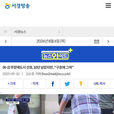
H
서경뉴스
2026년 8월 6일 (목)
(R-2) 무장애도시 선포, 10년 넘었지만.."구호에 그쳐"
2025-09-10
|
김순종
기자 (how2read@scs.co.kr)
+ 크게
- 작게
URL 복사
..