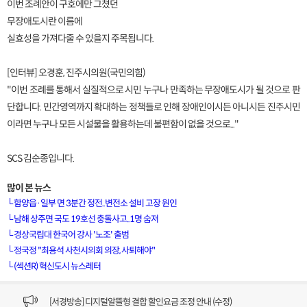
이번 조례안이 구호에만 그쳤던
무장애도시란 이름에
실효성을 가져다줄 수 있을지 주목됩니다.
[인터뷰] 오경훈, 진주시의원(국민의힘)
"이번 조례를 통해서 실질적으로 시민 누구나 만족하는 무장애도시가 될 것으로 판
단합니다. 민간영역까지 확대하는 정책들로 인해 장애인이시든 아니시든 진주시민
이라면 누구나 모든 시설물을 활용하는데 불편함이 없을 것으로..."
SCS 김순종입니다.
많이 본 뉴스
└
함양읍·일부 면 3분간 정전..변전소 설비 고장 원인
└
남해 상주면 국도 19호선 충돌사고..1명 숨져
[VOD공지] 청춘초이스 이용금액 변경 안내
└
경상국립대 한국어 강사 '노조' 출범
└
정국정 "최용석 사천시의회 의장, 사퇴해야"
[서경방송] 일부 채널편성 변경 안내의 건 (7/22)
└
(섹션R) 혁신도시 뉴스레터
[서경방송] 디지털알뜰형 결합 할인요금 조정 안내 (수정)