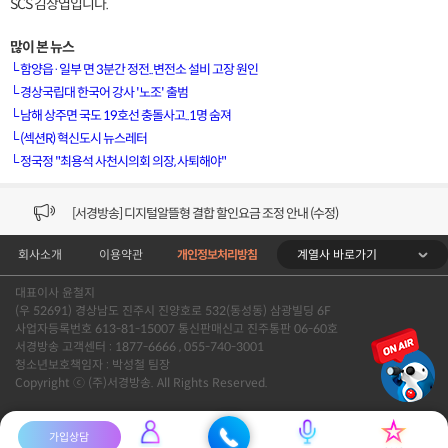
SCS 김상엽입니다.
많이 본 뉴스
└
함양읍·일부 면 3분간 정전..변전소 설비 고장 원인
└
경상국립대 한국어 강사 '노조' 출범
└
남해 상주면 국도 19호선 충돌사고..1명 숨져
[VOD공지] 청춘초이스 이용금액 변경 안내
└
(섹션R) 혁신도시 뉴스레터
└
정국정 "최용석 사천시의회 의장, 사퇴해야"
[서경방송] 일부 채널편성 변경 안내의 건 (7/22)
[서경방송] 디지털알뜰형 결합 할인요금 조정 안내 (수정)
계열사 바로가기
회사소개
이용약관
개인정보처리방침
[공지] 개인정보처리방침 (Ver2.15) 개정의 건 (7/1)
대표이사 윤철지
[서경방송] 일부 채널편성 변경 안내의 건 (7/1)
(우 52691) 경상남도 진주시 진양호로 532(동성동) 삼광빌딩 6F
사업자등록번호 613-81-15007 통신판매신고 진주통판 06-60호
[VOD공지] 청춘초이스 이용금액 변경 안내
서경방송 고객센터 : 1877-6666 , 055-740-3001
청소년보호책임자 : 박성철 팀장
Copyright ⓒ (주)서경방송. All Rights Reserved.
[서경방송] 일부 채널편성 변경 안내의 건 (7/22)
가입상담