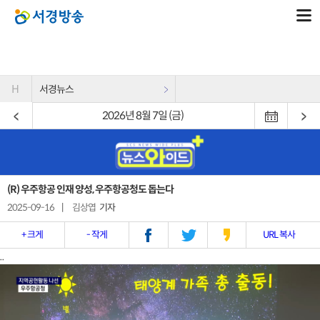
H
서경뉴스
2026년 8월 7일 (금)
(R) 우주항공 인재 양성, 우주항공청도 돕는다
2025-09-16
|
김상엽
기자
+ 크게
- 작게
URL 복사
..