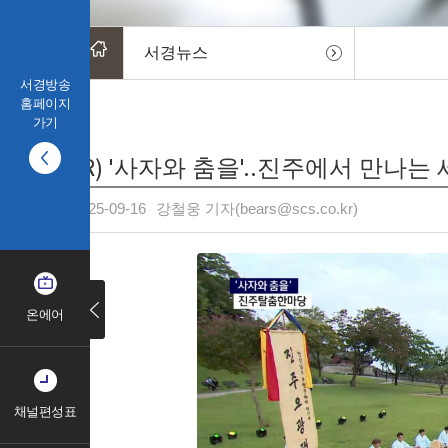
서경뉴스
서경방송
홈페이지
가기
(R) '사자와 춤을'..진주에서 만나는
2025-09-16
강철웅 기자(bears@scs.co.kr)
온에어
채널편성표