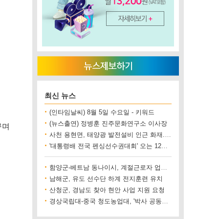
최신 뉴스
(인타임날씨) 8월 5일 수요일 - 키워드
(뉴스출연) 정병훈 진주문화연구소 이사장
꾸며
사천 용현면, 태양광 발전설비 인근 화재..재산 피해 500만 원 상당
'대통령배 전국 펜싱선수권대회' 오는 12일 진주에서 개최
함양군-베트남 동나이시, 계절근로자 업무협약 체결
남해군, 유도 선수단 하계 전지훈련 유치
산청군, 경남도 찾아 현안 사업 지원 요청
경상국립대-중국 청도농업대, '박사 공동양성' 업무협약 체결