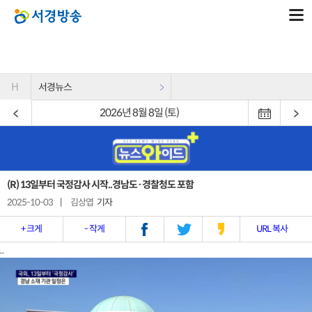
H
서경뉴스
2026년 8월 8일 (토)
(R) 13일부터 국정감사 시작..경남도·경찰청도 포함
2025-10-03
|
김상엽
기자
+ 크게
- 작게
URL 복사
..