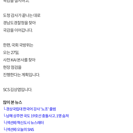
국감을 실시하고,
도청 감사가 끝나는 대로
경남도경찰청을 찾아
국감을 이어갑니다.
한편, 국회 국방위는
오는 27일,
사천 KAI 본사를 찾아
현장 점검을
진행한다는 계획입니다.
SCS 김상엽입니다.
많이 본 뉴스
└
경상국립대 한국어 강사 '노조' 출범
└
남해 상주면 국도 19호선 충돌사고..1명 숨져
└
(섹션R) 혁신도시 뉴스레터
[VOD공지] 청춘초이스 이용금액 변경 안내
└
(섹션R) 오늘의 SNS