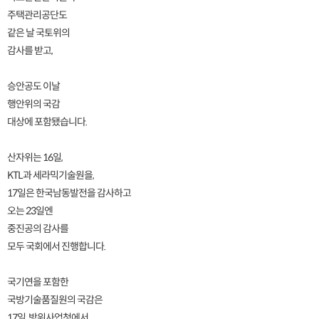
주택관리공단도
같은 날 국토위의
감사를 받고,
승안공도 이날
행안위의 국감
대상에 포함됐습니다.
산자위는 16일,
KTL과 세라믹기술원을,
17일은 한국남동발전을 감사하고
오는 23일엔
중진공의 감사를
모두 국회에서 진행합니다.
국기연을 포함한
국방기술품질원의 국감은
17일, 방위사업청에서