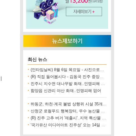
최신 뉴스
(인타임날씨) 8월 6일 목요일 - 사진으로보는 날씨
(R) 직접 들어봅시다 - 김동국 진주 중앙시장 상인회장
이
진주시 지수면 대나무밭 화재..인명피해 없어
함양읍 신관리 야산 화재..인명피해 없어
하동군, 하천·계곡 불법 상행위 시설 35개소 철거
산청군 로컬푸드 행복장터, 우수 농산물 직거래 사업장 인증
(R) 진주 고추 버거 '재출시'..지역 특산물 홍보 기대
'국가유산 미디어아트 진주성' 오는 14일 개막