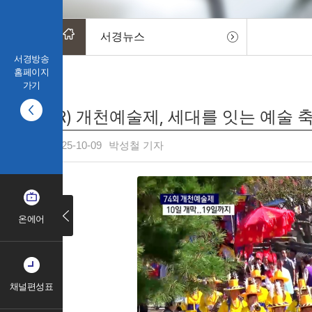
서경뉴스
서경방송
홈페이지
가기
(R) 개천예술제, 세대를 잇는 예술 
2025-10-09
박성철 기자
온에어
채널편성표