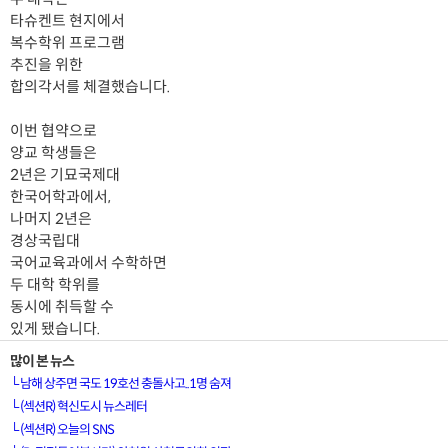
타슈켄트 현지에서
복수학위 프로그램
추진을 위한
합의각서를 체결했습니다.
이번 협약으로
양교 학생들은
2년은 기묘국제대
한국어학과에서,
나머지 2년은
경상국립대
국어교육과에서 수학하면
두 대학 학위를
동시에 취득할 수
있게 됐습니다.
많이 본 뉴스
└
남해 상주면 국도 19호선 충돌사고..1명 숨져
└
(섹션R) 혁신도시 뉴스레터
└
(섹션R) 오늘의 SNS