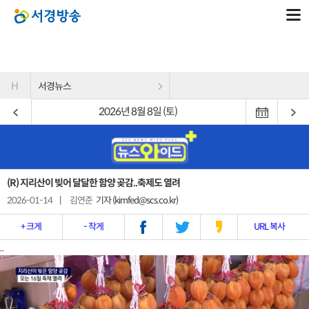
H
서경뉴스
2026년 8월 8일 (토)
(R) 지리산이 빚어 달달한 함양 곶감..축제도 열려
2026-01-14
|
김연준
기자 (kimfed@scs.co.kr)
+ 크게
- 작게
URL 복사
..