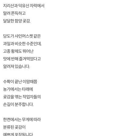
지리산과 덕유산 자락에서
말려 쫀득하고
달달한 함양 곶감.
당도가 샤인머스켓 같은
과일과 비슷한 수준인데,
고종 황제도 뛰어난
맛에 반해 즐겨먹었다고
알려져 있습니다.
수확이 끝난 이맘때쯤
농가에서는 타래에
곶감을 엮는 작업자들의
손길이 분주합니다.
한켠에서는 무게에 따라
분류된 곶감이
예쁘게 포장됩니다.