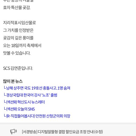
주는 함양의 겨울철
효자 특산물 곶감.
지리적표시임산물로
그 가치를 인정받은
곶감의 깊은 풍미를
오는 18일까지 축제에서
맛볼 수 있습니다.
SCS 김연준입니다.
많이 본 뉴스
└
남해 상주면 국도 19호선 충돌사고..1명 숨져
└
경상국립대 한국어 강사 '노조' 출범
└
(섹션R) 혁신도시 뉴스레터
[VOD공지] 청춘초이스 이용금액 변경 안내
└
(섹션R) 오늘의 SNS
└
(R-직접들어봅시다) 안천원 산청군의회 의장
[서경방송] 일부 채널편성 변경 안내의 건 (7/22)
[서경방송] 디지털알뜰형 결합 할인요금 조정 안내 (수정)