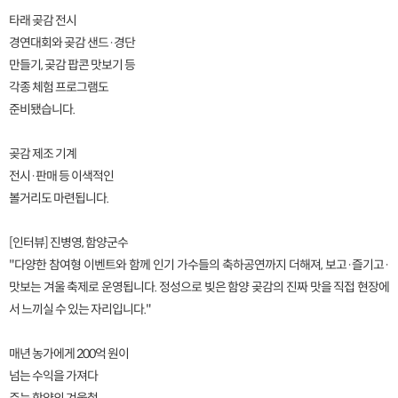
타래 곶감 전시
경연대회와 곶감 샌드·경단
만들기, 곶감 팝콘 맛보기 등
각종 체험 프로그램도
준비됐습니다.
곶감 제조 기계
전시·판매 등 이색적인
볼거리도 마련됩니다.
[인터뷰] 진병영, 함양군수
"다양한 참여형 이벤트와 함께 인기 가수들의 축하공연까지 더해져, 보고·즐기고·
맛보는 겨울 축제로 운영됩니다. 정성으로 빚은 함양 곶감의 진짜 맛을 직접 현장에
서 느끼실 수 있는 자리입니다."
매년 농가에게 200억 원이
넘는 수익을 가져다