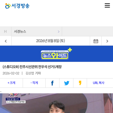
H
서경뉴스
2026년 8월 8일 (토)
(스튜디오R) 진주시선관위 전우석 선거1계장
2026-02-02
|
김상엽
기자
+ 크게
- 작게
URL 복사
..