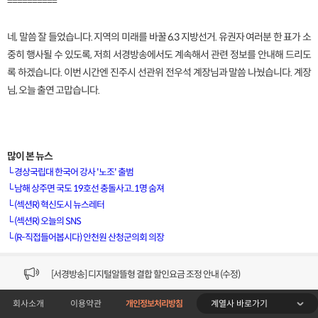
==========
네, 말씀 잘 들었습니다. 지역의 미래를 바꿀 6.3 지방선거. 유권자 여러분 한 표가 소
중히 행사될 수 있도록, 저희 서경방송에서도 계속해서 관련 정보를 안내해 드리도
록 하겠습니다. 이번 시간엔 진주시 선관위 전우석 계장님과 말씀 나눴습니다. 계장
님, 오늘 출연 고맙습니다.
많이 본 뉴스
└
경상국립대 한국어 강사 '노조' 출범
└
남해 상주면 국도 19호선 충돌사고..1명 숨져
└
(섹션R) 혁신도시 뉴스레터
[VOD공지] 청춘초이스 이용금액 변경 안내
└
(섹션R) 오늘의 SNS
└
(R-직접들어봅시다) 안천원 산청군의회 의장
[서경방송] 일부 채널편성 변경 안내의 건 (7/22)
[서경방송] 디지털알뜰형 결합 할인요금 조정 안내 (수정)
계열사 바로가기
회사소개
이용약관
개인정보처리방침
[공지] 개인정보처리방침 (Ver2.15) 개정의 건 (7/1)