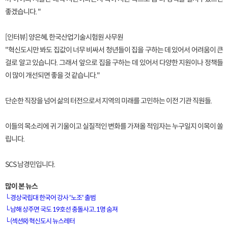
좋겠습니다. "
[인터뷰] 양은혜, 한국산업기술시험원 사무원
"혁신도시만 봐도 집값이 너무 비싸서 청년들이 집을 구하는 데 있어서 어려움이 큰
걸로 알고 있습니다. 그래서 앞으로 집을 구하는 데 있어서 다양한 지원이나 정책들
이 많이 개선되면 좋을 것 같습니다."
단순한 직장을 넘어 삶의 터전으로서 지역의 미래를 고민하는 이전 기관 직원들.
이들의 목소리에 귀 기울이고 실질적인 변화를 가져올 적임자는 누구일지 이목이 쏠
립니다.
SCS 남경민입니다.
많이 본 뉴스
└
경상국립대 한국어 강사 '노조' 출범
└
남해 상주면 국도 19호선 충돌사고..1명 숨져
└
(섹션R) 혁신도시 뉴스레터
[VOD공지] 청춘초이스 이용금액 변경 안내