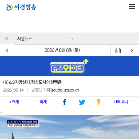
H
서경뉴스
2026년 8월 8일 (토)
(R) 6.3 지방선거, 혁신도시의 선택은
2026-05-14
|
남경민
기자 (south@scs.co.kr)
+ 크게
- 작게
URL 복사
..