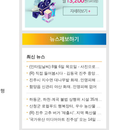
최신 뉴스
(인타임날씨) 8월 6일 목요일 - 사진으로보는 날씨
(R) 직접 들어봅시다 - 김동국 진주 중앙시장 상인회장
진주시 지수면 대나무밭 화재..인명피해 없어
함양읍 신관리 야산 화재..인명피해 없어
진행
하동군, 하천·계곡 불법 상행위 시설 35개소 철거
산청군 로컬푸드 행복장터, 우수 농산물 직거래 사업장 인증
(R) 진주 고추 버거 '재출시'..지역 특산물 홍보 기대
'국가유산 미디어아트 진주성' 오는 14일 개막