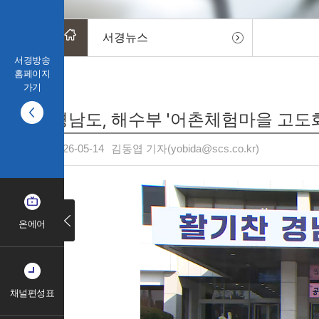
서경뉴스
서경방송
홈페이지
가기
경남도, 해수부 '어촌체험마을 고도화
2026-05-14
김동엽 기자(yobida@scs.co.kr)
온에어
채널편성표