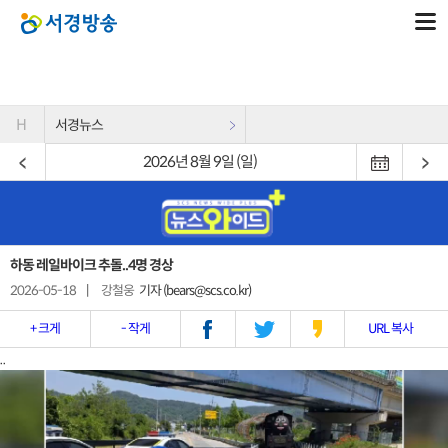
H
서경뉴스
2026년 8월 9일 (일)
하동 레일바이크 추돌..4명 경상
2026-05-18
|
강철웅
기자 (bears@scs.co.kr)
+ 크게
- 작게
URL 복사
..