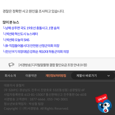
경찰은 정확한 사고 원인을 조사하고 있습니다.
많이 본 뉴스
└
남해 상주면 국도 19호선 충돌사고..1명 숨져
└
(섹션R) 혁신도시 뉴스레터
└
(섹션R) 오늘의 SNS
[VOD공지] 청춘초이스 이용금액 변경 안내
└
(R-직접들어봅시다) 안천원 산청군의회 의장
└
(민선 9기 의장대담) 강희순 제10대 하동군의회 의장
[서경방송] 일부 채널편성 변경 안내의 건 (7/22)
[서경방송] 디지털알뜰형 결합 할인요금 조정 안내 (수정)
계열사 바로가기
회사소개
이용약관
개인정보처리방침
[공지] 개인정보처리방침 (Ver2.15) 개정의 건 (7/1)
대표이사 윤철지
[서경방송] 일부 채널편성 변경 안내의 건 (7/1)
(우 52691) 경상남도 진주시 진양호로 532(동성동) 삼광빌딩 6F
사업자등록번호 613-81-15007 통신판매신고 진주통판 06-60호
[VOD공지] 청춘초이스 이용금액 변경 안내
서경방송 고객센터 : 1877-6666 , 055-740-3001
청소년보호책임자 : 박성철 팀장
Copyright ⓒ (주)서경방송. All Rights Reserved.
[서경방송] 일부 채널편성 변경 안내의 건 (7/22)