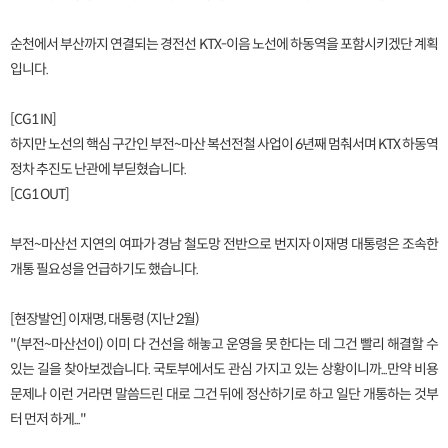
순천에서 부산까지 연결되는 경전선 KTX-이음 노선에 하동역을 포함시키겠단 계획
입니다.
[CG1 IN]
하지만 노선의 핵심 구간인 부전~마산 복선전철 사업이 6년째 멈춰서며 KTX 하동역
정차 추진도 난관에 부딛혔습니다.
[CG1 OUT]
부전~마산선 지연의 여파가 경남 철도망 전반으로 번지자 이재명 대통령은 조속한
개통 필요성을 언급하기도 했습니다.
[현장발언] 이재명, 대통령 (지난 2월)
"(부전~마산선이) 이미 다 건선을 해놓고 운영을 못 한다는 데 그건 빨리 해결할 수
있는 길을 찾아보겠습니다. 국토부에서도 관심 가지고 있는 상황이니까...만약 비용
문제나 이런 거라면 말씀드린 대로 그건 뒤에 정산하기로 하고 일단 개통하는 것부
터 먼저 하게..."