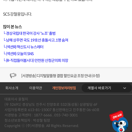
SCS 강철웅입니다.
많이 본 뉴스
└
경상국립대 한국어 강사 '노조' 출범
└
남해 상주면 국도 19호선 충돌사고..1명 숨져
└
(섹션R) 혁신도시 뉴스레터
[VOD공지] 청춘초이스 이용금액 변경 안내
└
(섹션R) 오늘의 SNS
└
(R-직접들어봅시다) 안천원 산청군의회 의장
[서경방송] 일부 채널편성 변경 안내의 건 (7/22)
[서경방송] 디지털알뜰형 결합 할인요금 조정 안내 (수정)
계열사 바로가기
회사소개
이용약관
개인정보처리방침
[공지] 개인정보처리방침 (Ver2.15) 개정의 건 (7/1)
대표이사 윤철지
[서경방송] 일부 채널편성 변경 안내의 건 (7/1)
(우 52691) 경상남도 진주시 진양호로 532(동성동) 삼광빌딩 6F
사업자등록번호 613-81-15007 통신판매신고 진주통판 06-60호
[VOD공지] 청춘초이스 이용금액 변경 안내
서경방송 고객센터 : 1877-6666 , 055-740-3001
청소년보호책임자 : 박성철 팀장
Copyright ⓒ (주)서경방송. All Rights Reserved.
[서경방송] 일부 채널편성 변경 안내의 건 (7/22)