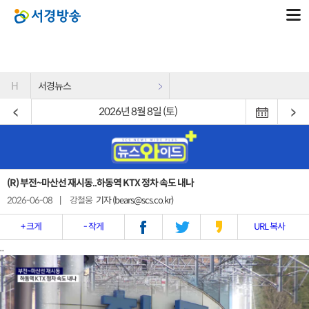
H
서경뉴스
2026년 8월 8일 (토)
(R) 부전~마산선 재시동..하동역 KTX 정차 속도 내나
2026-06-08
|
강철웅
기자 (bears@scs.co.kr)
+ 크게
- 작게
URL 복사
..