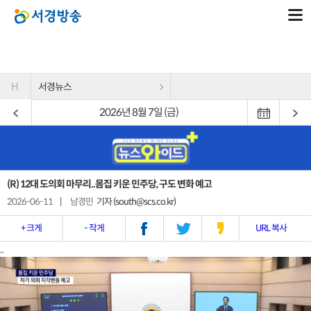
H
서경뉴스
2026년 8월 7일 (금)
(R) 12대 도의회 마무리..몸집 키운 민주당, 구도 변화 예고
2026-06-11
|
남경민
기자 (south@scs.co.kr)
+ 크게
- 작게
URL 복사
..