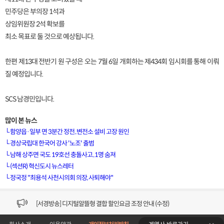
민주당은 부의장 1석과
상임위원장 2석 확보를
최소 목표로 둘 것으로 예상됩니다.
한편 제13대 전반기 원 구성은 오는 7월 6일 개회하는 제434회 임시회를 통해 이뤄
질 예정입니다.
SCS 남경민입니다.
많이 본 뉴스
└
함양읍·일부 면 3분간 정전..변전소 설비 고장 원인
└
경상국립대 한국어 강사 '노조' 출범
└
남해 상주면 국도 19호선 충돌사고..1명 숨져
[VOD공지] 청춘초이스 이용금액 변경 안내
└
(섹션R) 혁신도시 뉴스레터
└
정국정 "최용석 사천시의회 의장, 사퇴해야"
[서경방송] 일부 채널편성 변경 안내의 건 (7/22)
[서경방송] 디지털알뜰형 결합 할인요금 조정 안내 (수정)