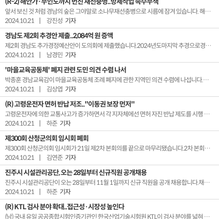
(R-2) 해안가·무인도까지 번진 재선충병..방제작업 속수무책
앞서 보신 것 처럼 경남의 숲은 그야말로 소나무재선충병으로 시름에 잠겨 있습니다. 해안가나 무인도 역시 상황은 마찬가집니다. 접근이 어렵고 사고 위험이 있다보니 방제작업이 쉽지 않다고 합니다. 보도에 강진성기잡니다.【 기자 】사천시 서포면 다맥마을 입구입니다.소나무 반출을 금지한다는표지판이 보입니다.산 곳곳엔 재선충병에 감염된 것으로 보이는소나무가 눈에...
2024.10.21
|
강진성
기자
경남도 제2회 추경안 제출..2,084억 원 증액
제2회 경남도 추가경정예산안이 도의회에 제출했습니다.2024년도마지막 추경으로경남도는 2,084억 원 증액한총 12조 9,666억 원을올해 예산으로 반영했습니다.이번 추경안은복지 사각지대 해소와민생경제 안정사업에초점이 맞춰졌으며 다음달 열리는 도의회 정례회에서 심의될 예정입니다.
2024.10.21
|
남경민
기자
'마을교육공동체' 폐지 관련 도민 의견 수렴 나서
박종훈 경남교육감이 마을교육공동체 조례 폐지에 관한 지역민 의견 수렴에 나섭니다.박 교육감은21일 고성교육지원청방문을 시작으로11월 초 까지18개 시군을모두 방문할 예정입니다.도교육청은학부모와 지자체,지역 의원 등도민의 의견을 들은 후재의 요구를준비하겠다고밝혔습니다.한편, 마을교육공동체지원 조례는지난 15일경남도의회 본회의에서 제정 3년만에폐지가 의결됐...
2024.10.21
|
김상엽
기자
(R) 고령운전자 면허 반납 저조.."이동권 보장 먼저"
고령운전자에 의한 교통사고가 증가하면서 각 지자체에선 면허 자진 반납 제도를 시행 중입니다. 하지만 지원금은 1회성으로, 최대 30만 원 수준에 그쳐 고령운전자의 이동권 보장에는 한계가 있다는 지적인데요. 보다 실효성 있는 대책 마련이 필요하다는 주장이 경남도의회에서 나왔습니다. 보도에 하준 기잡니다.【 기자 】사회적 문제로 대두되고 있는고령운전자 교통...
2024.10.21
|
하준
기자
제300회 산청군의회 임시회 폐회
제300회 산청군의회 임시회가 21일 제2차 본회의를 끝으로 마무리됐습니다.2차 본회의에서는 각 상임위원회 심사조례안 3건, 출자·출연안 3건 등 10건의 안건을 가결됐습니다. 청각장애인을 위한'텔레코일존 설치 제안'을 주제로 신동복 의원의 5분 자유발언도 이어졌습니다.
2024.10.21
|
김연준
기자
진주시 시설관리공단, 오는 28일부터 신규직원 공개채용
진주시 시설관리공단이 오는 28일부터 11월 1일까지 신규 직원을 공개 채용합니다.채용인원은 일반직과 공무직 각 4명씩총 8명으로,공정 채용을 위해 채용과정을 외부 전문기관에 위탁해 실시합니다.전용 채용사이트를 통한 온라인 접수만 가능하며 서류심사와 필기시험,면접 등을 거쳐 최종합격자가 결정됩니다.
2024.10.21
|
하준
기자
(R) KTL 검사 분야 확대..접근성·시장성 높인다
(남) 국내 유일 공공종합시험인증기관인 한국산업기술시험원 KTL이 검사 분야를 넓혀 가고 있습니다. 지역 업체 접근성 향상은 물론 중소벤처기업들의 해외 진출 발판 마련에도 힘을 보태고 있습니다. 남경민 기잡니다.【 기자 】프로펠러가 돌아가고,큰 소리를 내며바람을 뿜는 커다란 설비.바깥에 마련된 모니터에는 여러 수치들이 실시간으로 표시됩니다...