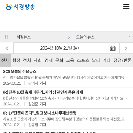
H
서경뉴스
오늘의 뉴스
2024년 10월 21일 (월)
전체
행정
정치
사회
경제
문화
교육
스포츠
날씨
기타
정정/반론
SCS 오늘의 주요뉴스
진주의 가을을 밝혔던 10월 축제가 마무리됐습니다. 행사장이 넓어지고 기존에 제기됐던 바가지요금 문제 등 일부 해소되는 성과도 있었지만, 이용 편의성과 지역 경제 활성화 측면에서는 과제도 남겼습니다. 국내 재선충병 발생이 최근 급증하고 있지만 관련 국비 예산은 오히려 줄고 있습니다. 서부경남도 진주와 사천, 하동을 중심으로 감염목이 늘고 있는 실정인데 ...
2024.10.21
|
관리자
기자
(R) 진주 10월 축제 마무리..지역 상권 연계 등은 과제
(남) 진주의 가을을 밝혔던 10월 축제가 마무리됐습니다. 행사장이 넓어지고 바가지 요금 등 기존에 제기됐던 문제가 일부 해소되면서 관광객들의 만족도를 높였다는 성과가 눈에 띕니다. (여) 하지만 이용 편의성과 지역 경제 활성화 측면에서는 아직 해결해야할 부분들이 남아있습니다. 김연준 기자의 보도입니다. 【 기자 】남강에 설...
2024.10.21
|
김연준
기자
(R-1)"단풍이 곱다"..알고 보니 소나무재선충병
하늘소 등 곤충에 기생하다 소나무에 침입해 수분과 양분의 이동통로를 막는 재선충. 고사는 물론이고 산지 전체를 초토화 시키는데요. 확산속도가 워낙 빠르다보니 피해 규모도 광범위할 수밖에 없습니다. 우리 지역에서도 쉽게 그 피해가 목격되고 있는데요. 김동엽기자가 보도합니다. 【 기자 】푸르러야 할 산 곳곳에 붉게 물든 나무가 보입니다.언뜻 가을 단...
2024.10.21
|
김동엽
기자