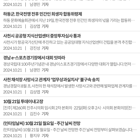
2024.10.21
|
남경민
기자
하동군, 한국전쟁 전후 민간인 희생자 합동위령제
하동 문화예술회관에서 지난 19일, 한국전쟁 전후 민간인 희생자의 넋을 기리는 합동위령제가 열렸습니다.코로나19 이후 5년만에 개최된이번 위령제에는초헌관으로 재배한하승철 군수를 비롯해유족회 등 100여 명이참석했습니다.한편, 하동군 국민보도연맹 및예비검속 사건 관련진실규명이 확인된희생자는 97명으로,미신고자를 합치면200여 명의 민간인이희생당한 것으로 ...
2024.10.21
|
김상엽
기자
사천시 공공형 지식산업센터 중앙투자심사 통과
사천시가 항공국가산단에 추진하고 있는 공공임대형 지식산업센터 건립을 본격 추진합니다.21일 사천시에 따르면지식산업센터 건립사업이행정안전부의 중앙투자심사를 통과했습니다.지식산업센터는 부지 7천 제곱미터에지상 5층 규모로 건립될 계획입니다.사천시는우주항공 관련 중소기업과 창업기업을유치해 산업을 육성한다는 방침입니다.이번 건립사업은국비와 시비 총 300억 원...
2024.10.21
|
강진성
기자
경남 e-스포츠경기장에서 대회 잇따라
경상국립대 100주년기념관 내 경남이스포츠경기장에서 다양한 대회가 열립니다.먼저 오는 26일엔경남 e-스포츠경기장 오픈 기념 대회가 열리며FC온라인과 발로란트 결승전,홍진호와 도재욱 등전 스타크래프트 선수 사인회 등이 펼쳐질 예정입니다. 또 다음달엔 경남 중고등학교 이스포츠 리그전과경남도지사배 캠퍼스 대항전,12월엔 경남 직장인 이스포츠 대회 등이개최됩...
2024.10.21
|
남경민
기자
사천 채석장 사망사고 관계자 '업무상과실치사' 불구속 송치
경남경찰이 8월 초, 사천의 한 채석장에서 발생한 사망사고와 관련해 발파업체 관계자를 검찰에 불구속 송치했습니다.채석장 사망사고를재조사한 경남경찰청은발파팀장인 A씨의안전관리가소홀했던 것으로 판단해 업무상과실치사 혐의를적용한 것으로 알려졌습니다.앞서 초동수사를 맡았던사천경찰서는해당 사건을단순 교통사고로처리한 바 있습니다.한편 민주노총과 유족은22일 오전경...
2024.10.21
|
김상엽
기자
10월 21일 투데이내고장
[진주] 제260회 진주시의회 임시회 2차 본회의·22일(화) 오후 2시·시의회 본회의장[진주] 찾아가는 디지털성범죄 예방교육(3, 4회차)·22일(화) 오후 2시 40분·명신고등학교 강당[사천] 국도대체우회도로 건설공사 설계 관련 주민설명회·22일(화) 오후 2시 40분·사남면행정복지센터 2층 대회의실[사천] 2024 사천에어쇼 공군 군악음...
2024.10.21
|
김진수
기자
(인타임날씨) 10월 21일 월요일 - 주간 날씨 전망
(인타임날씨) 10월 21일 월요일 - 주간 날씨 전망한 주간 날씨 전망부터 살펴보겠습니다.화요일 종일 비소식 들어있으니나가실때 우산 챙기셔야겠습니다.비는 수요일 새벽부터 점차 그치겠고요.비구름 뒤로 찬 공기가 남하하면서 목요일에는 아침 기온이 6도 안팎까지 뚝 떨어질 전망입니다.그만큼 일교차도 10도 이상 크게 벌어지니까요,옷차림과 건강관리에 유의하시...
2024.10.21
|
황지우
기자
[VOD공지] 청춘초이스 이용금액 변경 안내