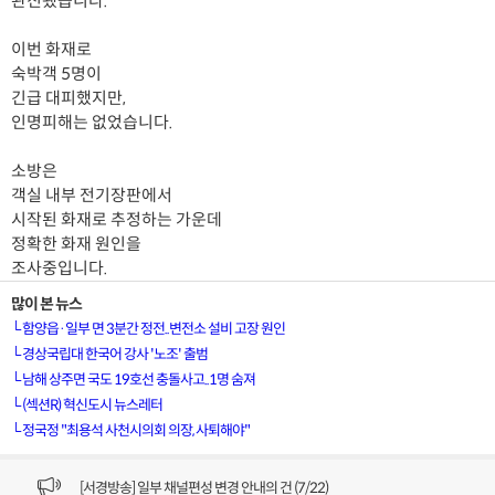
완진됐습니다.
이번 화재로
숙박객 5명이
긴급 대피했지만,
인명피해는 없었습니다.
소방은
객실 내부 전기장판에서
시작된 화재로 추정하는 가운데
정확한 화재 원인을
조사중입니다.
많이 본 뉴스
└
함양읍·일부 면 3분간 정전..변전소 설비 고장 원인
└
경상국립대 한국어 강사 '노조' 출범
└
남해 상주면 국도 19호선 충돌사고..1명 숨져
└
(섹션R) 혁신도시 뉴스레터
└
정국정 "최용석 사천시의회 의장, 사퇴해야"
[VOD공지] 청춘초이스 이용금액 변경 안내
[서경방송] 일부 채널편성 변경 안내의 건 (7/22)