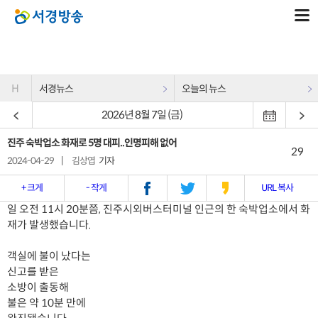
H
서경뉴스
오늘의 뉴스
2026년 8월 7일 (금)
진주 숙박업소 화재로 5명 대피..인명피해 없어
29
2024-04-29
|
김상엽
기자
+ 크게
- 작게
URL 복사
일 오전 11시 20분쯤, 진주시외버스터미널 인근의 한 숙박업소에서 화
재가 발생했습니다.
객실에 불이 났다는
신고를 받은
소방이 출동해
불은 약 10분 만에