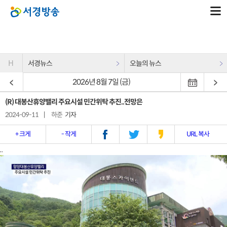
H
서경뉴스
오늘의 뉴스
2026년 8월 7일 (금)
(R) 대봉산휴양밸리 주요시설 민간위탁 추진..전망은
2024-09-11
|
하준
기자
+ 크게
- 작게
URL 복사
..