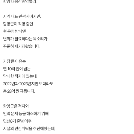
함양 대봉산휴양밸리.
지역 대표 관광지이지만,
함양군이 직영 중인
현 운영 방식엔
변화가 필요하다는 목소리가
꾸준히 제기돼왔습니다.
가장 큰 이유는
연 10억 원이 넘는
막대한 적자에 있는데,
2022년과 2023년치만 보더라도
총 28억 원 규몹니다.
함양군은 적자와
인력 문제 등을 해소하기 위해
민선8기 출범 이후
시설의 민간위탁을 추진해왔는데,