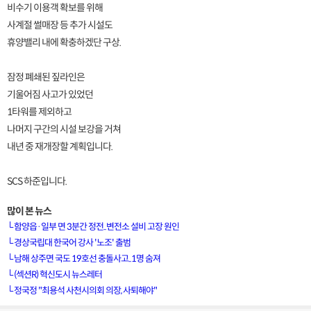
비수기 이용객 확보를 위해
사계절 썰매장 등 추가 시설도
휴양밸리 내에 확충하겠단 구상.
잠정 폐쇄된 짚라인은
기울어짐 사고가 있었던
1타워를 제외하고
나머지 구간의 시설 보강을 거쳐
내년 중 재개장할 계획입니다.
SCS 하준입니다.
많이 본 뉴스
└
함양읍·일부 면 3분간 정전..변전소 설비 고장 원인
└
경상국립대 한국어 강사 '노조' 출범
└
남해 상주면 국도 19호선 충돌사고..1명 숨져
[VOD공지] 청춘초이스 이용금액 변경 안내
└
(섹션R) 혁신도시 뉴스레터
└
정국정 "최용석 사천시의회 의장, 사퇴해야"
[서경방송] 일부 채널편성 변경 안내의 건 (7/22)