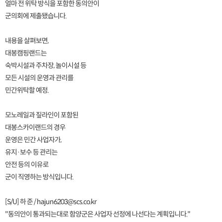
얼마 전 위탁 방식을 포함한 동의안이
군의회에 제출됐습니다.
내용을 살펴보면,
대봉캠핑랜드는
숙박시설과 주차장, 놀이시설 등
모든 시설의 운영과 관리를
민간위탁할 예정.
모노레일과 짚라인이 포함된
대봉스카이랜드의 경우
운영은 민간 사업자가,
유지·보수 등 관리는
안전 등의 이유로
군이 직영하는 방식입니다.
[S/U] 하 준 / hajun6203@scs.co.kr
"동의안이 통과되는대로 함양군은 사업자 선정에 나선다는 계획입니다."