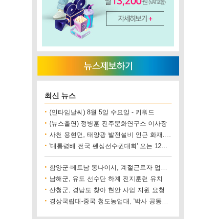
최신 뉴스
(인타임날씨) 8월 5일 수요일 - 키워드
(뉴스출연) 정병훈 진주문화연구소 이사장
사천 용현면, 태양광 발전설비 인근 화재..재산 피해 500만 원 상당
'대통령배 전국 펜싱선수권대회' 오는 12일 진주에서 개최
함양군-베트남 동나이시, 계절근로자 업무협약 체결
남해군, 유도 선수단 하계 전지훈련 유치
산청군, 경남도 찾아 현안 사업 지원 요청
경상국립대-중국 청도농업대, '박사 공동양성' 업무협약 체결