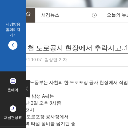
서경뉴스
오늘의 뉴
서경방송
홈페이지
가기
사천 도로공사 현장에서 추락사고..
2024-10-07
김상엽 기자
고용노동부는 사천의 한 도로포장 공사 현장에서 작업
온에어
50대 남성 A씨는
지난 2일 오후 3시쯤
사천시
한 도로포장 공사장에서
채널편성표
옹벽 타설 장비를 옮기던 중