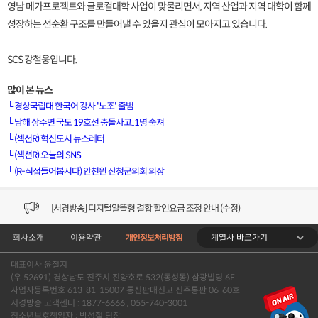
영남 메가프로젝트와 글로컬대학 사업이 맞물리면서, 지역 산업과 지역 대학이 함께
성장하는 선순환 구조를 만들어낼 수 있을지 관심이 모아지고 있습니다.
SCS 강철웅입니다.
많이 본 뉴스
└
경상국립대 한국어 강사 '노조' 출범
└
남해 상주면 국도 19호선 충돌사고..1명 숨져
└
(섹션R) 혁신도시 뉴스레터
[VOD공지] 청춘초이스 이용금액 변경 안내
└
(섹션R) 오늘의 SNS
└
(R-직접들어봅시다) 안천원 산청군의회 의장
[서경방송] 일부 채널편성 변경 안내의 건 (7/22)
[서경방송] 디지털알뜰형 결합 할인요금 조정 안내 (수정)
계열사 바로가기
회사소개
이용약관
개인정보처리방침
[공지] 개인정보처리방침 (Ver2.15) 개정의 건 (7/1)
대표이사 윤철지
[서경방송] 일부 채널편성 변경 안내의 건 (7/1)
(우 52691) 경상남도 진주시 진양호로 532(동성동) 삼광빌딩 6F
사업자등록번호 613-81-15007 통신판매신고 진주통판 06-60호
[VOD공지] 청춘초이스 이용금액 변경 안내
서경방송 고객센터 : 1877-6666 , 055-740-3001
청소년보호책임자 : 박성철 팀장