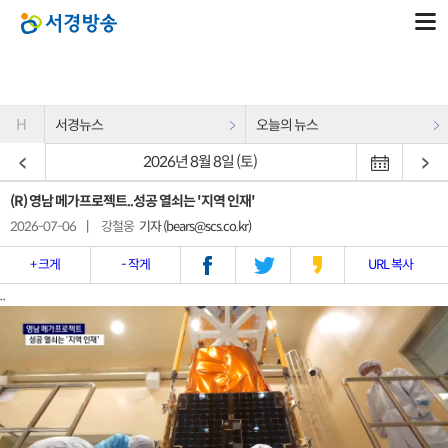
H
서경뉴스
오늘의 뉴스
2026년 8월 8일 (토)
(R) 영남 메가프로젝트..성공 열쇠는 '지역 인재'
2026-07-06
|
강철웅
기자 (bears@scs.co.kr)
+ 크게
- 작게
URL 복사
..