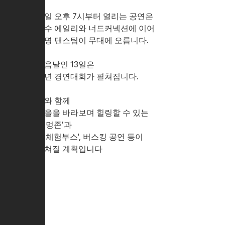
12일 오후 7시부터 열리는 공연은
가수 에일리와 너드커넥션에 이어
유명 댄스팀이 무대에 오릅니다.
다음날인 13일은
청년 경연대회가 펼쳐집니다.
이와 함께
노을을 바라보며 힐링할 수 있는
'놀멍존’과
'놀체험부스', 버스킹 공연 등이
펼쳐질 계획입니다