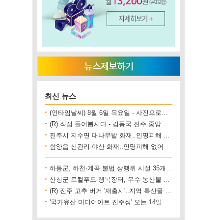
최신 뉴스
(인타임날씨) 8월 6일 목요일 - 사진으로보는 날씨
(R) 직접 들어봅시다 - 김동국 진주 중앙시장 상인회장
진주시 지수면 대나무밭 화재..인명피해 없어
함양읍 신관리 야산 화재..인명피해 없어
하동군, 하천·계곡 불법 상행위 시설 35개소 철거
산청군 로컬푸드 행복장터, 우수 농산물 직거래 사업장 인증
(R) 진주 고추 버거 '재출시'..지역 특산물 홍보 기대
'국가유산 미디어아트 진주성' 오는 14일 개막