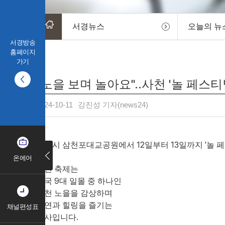
서경뉴스
오늘의 뉴
서경방송
홈페이지
가기
"노을 보며 놀아요"..사천 '놀 페스티벌
2024-10-11
강진성 기자(news24)
사천시 삼천포대교공원에서 12일부터 13일까지 '놀 
온에어
이번 축제는
전국 9대 일몰 중 하나인
사천 노을을 감상하며
공연과 힐링을 즐기는
채널편성표
행사입니다.