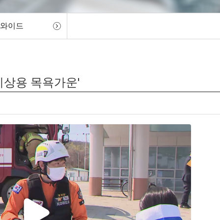
 와이드
'비상용 목욕가운'