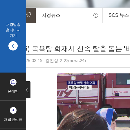
서경뉴스
SCS 뉴스
서경방송
홈페이지
가기
(R) 목욕탕 화재시 신속 탈출 돕는 
2025-03-19
강진성 기자(news24)
온에어
채널편성표