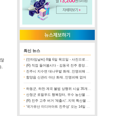
최신 뉴스
 많
(인타임날씨) 8월 6일 목요일 - 사진으로보는 날씨
(R) 직접 들어봅시다 - 김동국 진주 중앙시장 상인회장
.
진주시 지수면 대나무밭 화재..인명피해 없어
함양읍 신관리 야산 화재..인명피해 없어
하동군, 하천·계곡 불법 상행위 시설 35개소 철거
산청군 로컬푸드 행복장터, 우수 농산물 직거래 사업장 인증
(R) 진주 고추 버거 '재출시'..지역 특산물 홍보 기대
'국가유산 미디어아트 진주성' 오는 14일 개막