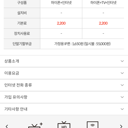
구성품
하이폰+인터넷
하이폰+TV+인터넷
설치비
-
-
기본료
2,200
2,200
장치사용료
-
-
단말기할부금
가정용 IP폰 : 1,650원 (일시불 : 55,000원)
상품소개
이용요금
인터넷 전화 종류
가입 유의사항
기타사항 안내