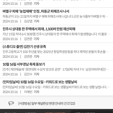
2024.10.16
|
김연준
기자
벼멸구 피해 '농업재해' 인정..하동군 피해조사 나서
하동군이 오는 21일까지 벼멸구 재해 피해조사에 나섭니다.군은 농식품부가벼멸구 피해를농업재해로 인정함에 따라복구비 지원을 위해피해조사에 나선다고밝혔습니다.피해 농가는농지 소재 읍면사무소로신고해야 하며,아직 피해 벼를수확하지 않은 농가는신고와 피해조사를완료한 이후수확해야 합니다.
2024.10.16
|
김상엽
기자
진주시 상대동 한 주택에서 화재..1,100여 만원 재산피해
지난 15일 저녁 6시 30분쯤 진주시 상대동의 한 주택에서 화재가 발생했습니다. 이 불로 인명피해는 없었지만, 4층 주방과 가재도구가 소실되는 등소방추산 1천 100여 만원의 재산 피해가 발생했습니다. 화재는 출동한 소방에 의해 발생 20분만에 모두 진화됐습니다. 소방은 음식물 조리 중부주의로 열이 발생한 것으로 보고 정확한 화재 원인을 조사 중입니다.
2024.10.16
|
김연준
기자
(스튜디오 출연) 김찬기 선생 유족
진주고등학교가 100 주년을 맞는 2025년 항일학생운동을 하다 제적된 분들의 후손들에 대해 명예 졸업장을 수여하는 행사가 열릴 예정입니다. 이번 시간엔 당시 항일학생운동을 한 인물들 가운데 김찬기 선생의 유족 아들 김위 선생 딸 김주 여사 이렇게 두 분을 모시고 얘기 나눠보겠습니다 안녕하십니까.================================...
2024.10.16
|
김연준
기자
10월 16일 서부경남 축제 돋보기
[진주] 개천예술제 '경연대회 수상자 앙코르 공연'·17일(목) 저녁 7시·남강야외무대[진주] 개천예술제 축하공연 '다이브 페스티벌'·17일(목) 저녁 7시 30분·임진대첩계사순의단 특설무대[진주] 진주남강유등축제 '남가람 어울마당'·17일(목) 저녁 7시 30분·망경동 및 진주성 특설무대[산청] 한빛오케스트라와 함께하는 희망음악회·17일(...
2024.10.16
|
김진수
기자
(인타임날씨) 10월 16일 수요일 - 키워드로 보는 생활날씨
(인타임날씨) 10월 16일 수요일 - 키워드로 보는 생활날씨키워드로 보는 생활 날씹니다.목요일에도 외출하셔서 선선한 가을 날씨 즐기기 좋겠는데요. 수면 시간대에는 공기가 한결 쾌적하고 맑아서 대체로 편안하게 잠자리에 드실 수 있겠습니다.이어서 자세한 지역별 날씨 살펴보겠습니다.서부경남 지역 대체로 맑은 가운데, 남해 하동은 오후에 흐린 하늘 보이겠는...
2024.10.16
|
이예빈
기자
[VOD공지] 청춘초이스 이용금액 변경 안내
[서경방송] 일부 채널편성 변경 안내의 건 (7/22)