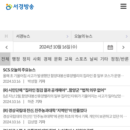
H
서경뉴스
오늘의 뉴스
2024년 10월 16일 (수)
전체
행정
정치
사회
경제
문화
교육
스포츠
날씨
기타
정정/반론
SCS 오늘의 주요뉴스
올해 초 기울어짐 사고가 발생했던 함양대봉산휴양밸리의 집라인 중 일부 코스가 운영을 재개했습니다. 함양군은 안전성이 확보된 코스에 한해 재개했다는 설명인데, 일부 시민단체들은 운영 재개에 앞서 안전점검 결과를 공표했어야한다며 반발하고 있습니다.경상국립대의 전신인 '진주농과대학'에 관한 최초의 역사 기록이 공개됐습니다. 국가 주도가 아니라 지역 독지가와 ...
2024.10.16
|
박성철
기자
(R) 시민단체 "집라인 점검 결과 공개해야"..함양군 "법적 의무 없어"
(남) 지난 2월, 함양대봉산휴양밸리의 일부 집라인 타워가 기울어지는 사고가 일어났었죠. 현재는 이상이 없다고 확인된 시설에 한해 운영 중인데요. (여) 지역 시민단체를 중심으로는 함양군이 안전점검 결과를 감춘 채 운영 재개에만 급급한 행태를 보이고 있다며 비판의 목소리가 나오고 있습니다. 보도에 하준 기잡니다.【 기자 】함...
2024.10.16
|
하준
기자
(R) 경상국립대 전신, 진주농과대학 '지역민'이 만들었다
경상국립대의 전신인 '진주농과대학'에 관한 최초의 역사 기록. 개인이 보관하고 있던 이 기록물을 학교가 기증받으면서 일반에 처음으로 공개됐습니다. 국가 주도가 아니라 지역 독지가와 지역민의 노력으로 대학이 설립됐다는 점이 확인됐는데요. 옛 경상대와 경남과기대가 한 뿌리에서 출발했다는 점도 담겨있습니다. 김상엽 기잡니다.【 기자 】색이 바래고 구겨져세월의...
2024.10.16
|
김상엽
기자