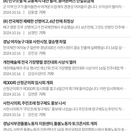
(R) 인구소멸 속 교통복지 대안 될까..농어촌버스 단일요금제
군 지역 인구가 줄어들면서 여객운수업계의 경영상 어려움이 큽니다. 수익성이 떨어지다보니 노선 축소는 물론이고 인수합병으로 경영상 어려움을 타개하려는 움직임도 적지 않은데요. 교통 편이성은 높이고 업체 경영지원을 위한 농어촌버스 단일요금제가 지역사회에서 점차 자리를 잡아가고 있습니다. 김동엽기자의 보돕니다. 【 기자 】매표소 앞 삼삼오오 모여있는...
2024.10.16
|
김동엽
기자
(R) 전국체전 제패한 선명여고, 6년 만에 최정상
배구 명문 진주 선명여고가 전국체전에서 우승했습니다. 6년 만에, 그것도 안방인 진주에서 따낸 승리라 더욱 달콤했는데요. 남경민 기자의 보돕니다. 【 기자 】몸을 날려 공을 막는 선수들.곧바로 공격으로 전환해상대 코트에 강력한 스파이크 한방을 꽂아득점을 성공시킵니다. 전국체전 여자배구 18세이하부 결승 무대에 선진주 선명여고 선수들입니다.선명여고는 전국...
2024.10.16
|
남경민
기자
경남 여자농구 대표 사천시청, 결승행 좌절
전국체전 여자농구 일반부 경남대표인 사천시청이 결승 진출에 실패했습니다.16일 삼천포실내체육관에서 열린여자농구 준결승에서사천시청은 서울 대표인 서대문구청에39대 57로 패했습니다.3쿼터까지 끌려가던 사천시청은4쿼터 들어 다득점에 성공했지만승부를 뒤집지 못했습니다.앞서 사천시청은1회전에서 전남을 가볍게 꺾고 4강에 진출했습니다.한편, 삼천포여고는여자농구 ...
2024.10.16
|
강진성
기자
개천예술제 전국 가장행렬 경진대회 시상식 열려
개천예술제의 주요 행사인 제17회 전국 가장행렬 경진대회 시상식이 16일 진주대첩 역사공원 호국마루에서 열렸습니다. 올해 대회에는 공모를 통해 31개 팀 1,600여 명이 참가했으며, 이 중 '트리풀 사회적협동조합'이 대상을 수상해 상금 500만 원을 받았습니다. 진주시는 공정성과 객관성을 위해 73명의 시민심사단과 3명의 전문심사단 점수를 합산해 대상...
2024.10.16
|
김성수(관리)
기자
제300회 산청군의회 임시회 개회
산청군의회가 제300회 임시회를 열고 6일간의 회기에 들어갔습니다. 이번 임시회에서는 산청군의회 회의규칙 일부개정규칙안 등 의원 발의 안건 2건과 산청군 초등학생 입학축하금지원 조례안 등 10건에대한 심의·의결이 이뤄질 예정입니다.한편 16일 제1차 본회의에서는 지리산의 날 제정, 야간관광 활성화를 주제로 최호림 의원과 조균환 의원의 5분 발언이 각각...
2024.10.16
|
김연준
기자
사천시의회, 주민조례 청구제도 홍보 나서
사천시의회가 '주민조례 청구제도' 홍보에 나섰습니다.주민조례 청구제도는주민이 직접 지역에 필요한 조례를 발안하는 제도로,일정 수 이상의 주민 동의를 받아시의회에 청구하면시의회는 심의를 거쳐 의결하게 됩니다.사천시의회는 지난 2022년 1월주민조례 발안 조례가 시행됐지만아직까지 청구 사례는 없었다고 밝혔습니다.
2024.10.16
|
강진성
기자
경남서부권돌봄노동자 지원센터, 돌봄노동자 토크콘서트 개최
경남도 서부권 돌봄노동자 지원센터가 16일 경상국립대 칠암캠퍼스에서 돌봄노동자 토크 콘서트를 개최했습니다. '돌봄의 미래, 지역사회통합돌봄과 돌봄의 노동자'를주제로 진행된 이번 행사에서는돌봄 주제 책 낭독과 주제 발표, 패널과의 대화가 진행됐습니다. 패널과의 대화에는염동문 창신대학교 사회복지학과 교수가 좌장을 맡았고 김용익 돌봄과 미래 이사장 등 5명이...