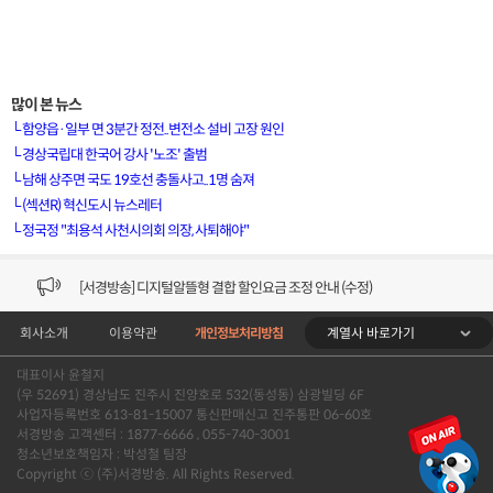
많이 본 뉴스
└
함양읍·일부 면 3분간 정전..변전소 설비 고장 원인
└
경상국립대 한국어 강사 '노조' 출범
└
남해 상주면 국도 19호선 충돌사고..1명 숨져
[VOD공지] 청춘초이스 이용금액 변경 안내
└
(섹션R) 혁신도시 뉴스레터
└
정국정 "최용석 사천시의회 의장, 사퇴해야"
[서경방송] 일부 채널편성 변경 안내의 건 (7/22)
[서경방송] 디지털알뜰형 결합 할인요금 조정 안내 (수정)
계열사 바로가기
회사소개
이용약관
개인정보처리방침
[공지] 개인정보처리방침 (Ver2.15) 개정의 건 (7/1)
대표이사 윤철지
[서경방송] 일부 채널편성 변경 안내의 건 (7/1)
(우 52691) 경상남도 진주시 진양호로 532(동성동) 삼광빌딩 6F
사업자등록번호 613-81-15007 통신판매신고 진주통판 06-60호
[VOD공지] 청춘초이스 이용금액 변경 안내
서경방송 고객센터 : 1877-6666 , 055-740-3001
청소년보호책임자 : 박성철 팀장
Copyright ⓒ (주)서경방송. All Rights Reserved.
[서경방송] 일부 채널편성 변경 안내의 건 (7/22)