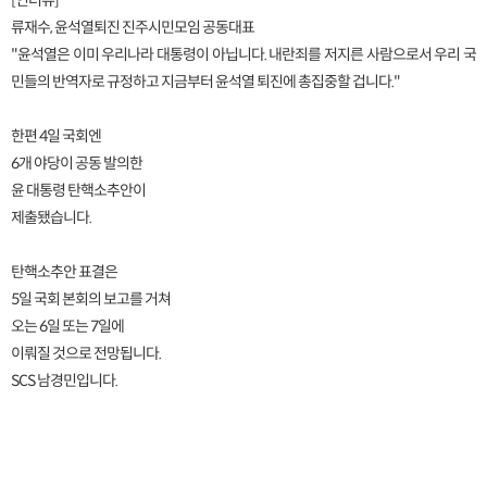
[인터뷰]
류재수, 윤석열퇴진 진주시민모임 공동대표
"윤석열은 이미 우리나라 대통령이 아닙니다. 내란죄를 저지른 사람으로서 우리 국
민들의 반역자로 규정하고 지금부터 윤석열 퇴진에 총집중할 겁니다."
한편 4일 국회엔
6개 야당이 공동 발의한
윤 대통령 탄핵소추안이
제출됐습니다.
탄핵소추안 표결은
5일 국회 본회의 보고를 거쳐
오는 6일 또는 7일에
이뤄질 것으로 전망됩니다.
SCS 남경민입니다.