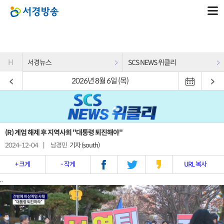
H
서경뉴스
SCS NEWS 위클리
2026년 8월 6일 (목)
(R) 계엄 해제 후 지역사회 "대통령 퇴진해야"
2024-12-04
|
남경민
기자 (south)
+ 크게
- 작게
URL 복사
..