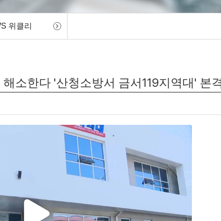
WS 위클리
대 해소한다 '산청소방서 금서119지역대' 본