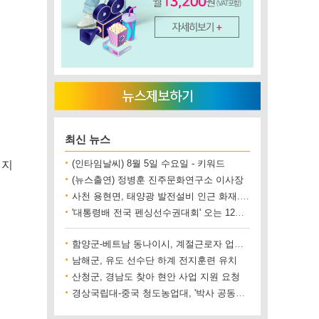
최신 뉴스
 지
(인타임날씨) 8월 5일 수요일 - 키워드
(뉴스출연) 정병훈 진주문화연구소 이사장
사천 용현면, 태양광 발전설비 인근 화재..재산 피해 500만 원 상당
'대통령배 전국 펜싱선수권대회' 오는 12일 진주에서 개최
함양군-베트남 동나이시, 계절근로자 업무협약 체결
남해군, 유도 선수단 하계 전지훈련 유치
산청군, 경남도 찾아 현안 사업 지원 요청
경상국립대-중국 청도농업대, '박사 공동양성' 업무협약 체결