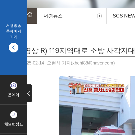
서경뉴스
SCS NE
서경방송
홈페이지
가기
(영상 R) 119지역대로 소방 사각지
2025-02-14
오현석 기자(xhehf88@naver.com)
온에어
채널편성표