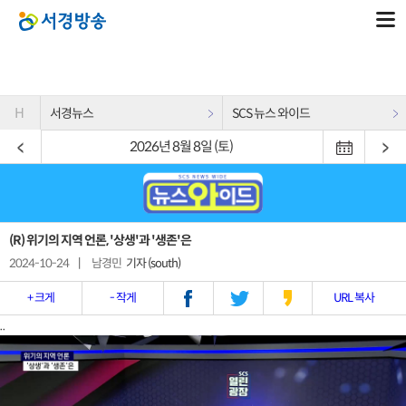
H
서경뉴스
SCS 뉴스 와이드
2026년 8월 8일 (토)
(R) 위기의 지역 언론, '상생'과 '생존'은
2024-10-24
|
남경민
기자 (south)
+ 크게
- 작게
URL 복사
..