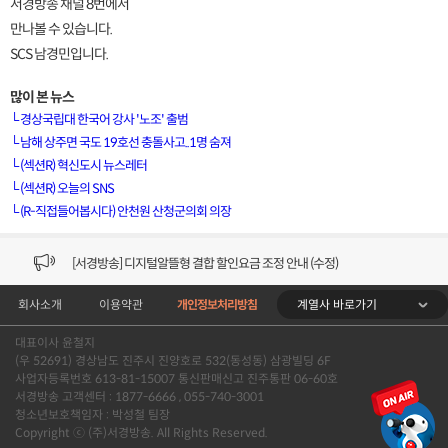
서경방송 채널 8번에서
만나볼 수 있습니다.
SCS 남경민입니다.
많이 본 뉴스
└
경상국립대 한국어 강사 '노조' 출범
└
남해 상주면 국도 19호선 충돌사고..1명 숨져
└
(섹션R) 혁신도시 뉴스레터
[VOD공지] 청춘초이스 이용금액 변경 안내
└
(섹션R) 오늘의 SNS
└
(R-직접들어봅시다) 안천원 산청군의회 의장
[서경방송] 일부 채널편성 변경 안내의 건 (7/22)
[서경방송] 디지털알뜰형 결합 할인요금 조정 안내 (수정)
계열사 바로가기
회사소개
이용약관
개인정보처리방침
[공지] 개인정보처리방침 (Ver2.15) 개정의 건 (7/1)
대표이사 윤철지
[서경방송] 일부 채널편성 변경 안내의 건 (7/1)
(우 52691) 경상남도 진주시 진양호로 532(동성동) 삼광빌딩 6F
사업자등록번호 613-81-15007 통신판매신고 진주통판 06-60호
[VOD공지] 청춘초이스 이용금액 변경 안내
서경방송 고객센터 : 1877-6666 , 055-740-3001
청소년보호책임자 : 박성철 팀장
Copyright ⓒ (주)서경방송. All Rights Reserved.
[서경방송] 일부 채널편성 변경 안내의 건 (7/22)