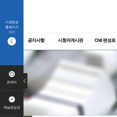
서경방송
홈페이지
가기
공지사항
시청자게시판
Ch8 편성표
온에어
채널편성표