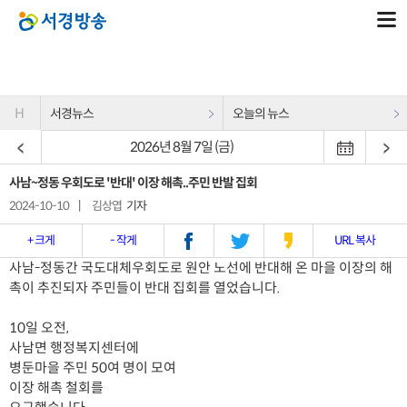
H
서경뉴스
오늘의 뉴스
2026년 8월 7일 (금)
사남~정동 우회도로 '반대' 이장 해촉..주민 반발 집회
2024-10-10
|
김상엽
기자
+ 크게
- 작게
URL 복사
사남-정동간 국도대체우회도로 원안 노선에 반대해 온 마을 이장의 해
촉이 추진되자 주민들이 반대 집회를 열었습니다.
10일 오전,
사남면 행정복지센터에
병둔마을 주민 50여 명이 모여
이장 해촉 철회를