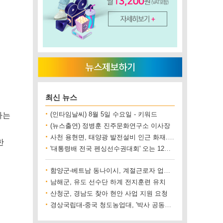
최신 뉴스
하는
(인타임날씨) 8월 5일 수요일 - 키워드
(뉴스출연) 정병훈 진주문화연구소 이사장
사천 용현면, 태양광 발전설비 인근 화재..재산 피해 500만 원 상당
한
'대통령배 전국 펜싱선수권대회' 오는 12일 진주에서 개최
함양군-베트남 동나이시, 계절근로자 업무협약 체결
남해군, 유도 선수단 하계 전지훈련 유치
산청군, 경남도 찾아 현안 사업 지원 요청
경상국립대-중국 청도농업대, '박사 공동양성' 업무협약 체결