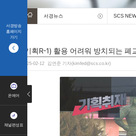
서경뉴스
SCS NE
서경방송
홈페이지
가기
(기획R-1) 활용 어려워 방치되는 폐교
2025-02-12
김연준 기자(kimfed@scs.co.kr)
온에어
채널편성표