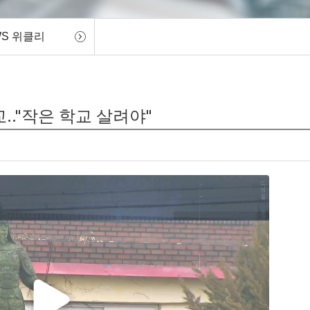
WS 위클리
.."작은 학교 살려야"