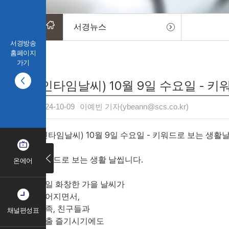
서경뉴스
서경방송
홈페이지
가기
(인타임날씨) 10월 9일 수요일 - 
2024-10-09
이예빈 기자(ybeann@scs.co.kr)
(인타임날씨) 10월 9일 수요일 - 키워드로 보는 생활
키워드로 보는 생활 날씹니다.
온에어
연일 화창한 가을 날씨가
이어지면서,
가족, 친구들과
채널편성표
외출 즐기시기에도