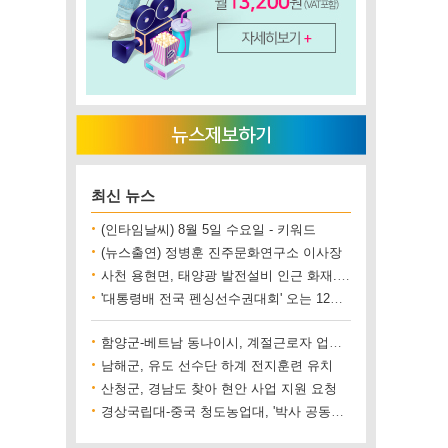
최신 뉴스
(인타임날씨) 8월 5일 수요일 - 키워드
(뉴스출연) 정병훈 진주문화연구소 이사장
사천 용현면, 태양광 발전설비 인근 화재..재산 피해 500만 원 상당
'대통령배 전국 펜싱선수권대회' 오는 12일 진주에서 개최
함양군-베트남 동나이시, 계절근로자 업무협약 체결
남해군, 유도 선수단 하계 전지훈련 유치
산청군, 경남도 찾아 현안 사업 지원 요청
경상국립대-중국 청도농업대, '박사 공동양성' 업무협약 체결