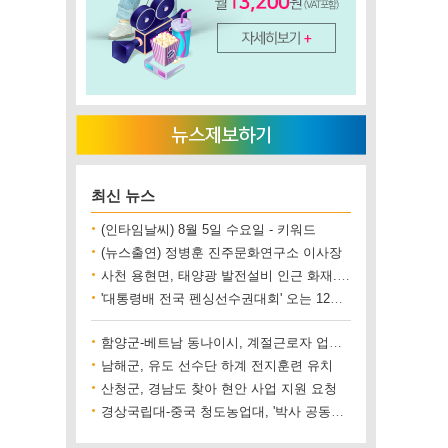
최신 뉴스
(인타임날씨) 8월 5일 수요일 - 키워드
(뉴스출연) 정병훈 진주문화연구소 이사장
사천 용현면, 태양광 발전설비 인근 화재..재산 피해 500만 원 상당
'대통령배 전국 펜싱선수권대회' 오는 12일 진주에서 개최
함양군-베트남 동나이시, 계절근로자 업무협약 체결
남해군, 유도 선수단 하계 전지훈련 유치
산청군, 경남도 찾아 현안 사업 지원 요청
경상국립대-중국 청도농업대, '박사 공동양성' 업무협약 체결