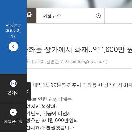
서경뉴스
서경방송
홈페이지
가기
가좌동 상가에서 화재..약 1,600만 
2025-01-23
김연준 기자(kimfed@scs.co.kr)
23일 새벽 1시 30분쯤 진주시 가좌동 한 상가에서 
온에어
이 불로 인한 인명피해는
없었지만 책상과
전기난로, 지붕이 타면서
소방추산 약 1천 600만원의
채널편성표
재산피해가 발생했습니다.