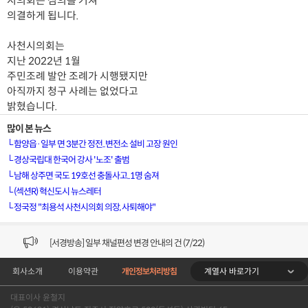
시의회는 심의를 거쳐
의결하게 됩니다.
사천시의회는
지난 2022년 1월
주민조례 발안 조례가 시행됐지만
아직까지 청구 사례는 없었다고
밝혔습니다.
많이 본 뉴스
└
함양읍·일부 면 3분간 정전..변전소 설비 고장 원인
└
경상국립대 한국어 강사 '노조' 출범
└
남해 상주면 국도 19호선 충돌사고..1명 숨져
└
(섹션R) 혁신도시 뉴스레터
└
정국정 "최용석 사천시의회 의장, 사퇴해야"
[VOD공지] 청춘초이스 이용금액 변경 안내
[서경방송] 일부 채널편성 변경 안내의 건 (7/22)
계열사 바로가기
회사소개
이용약관
개인정보처리방침
[서경방송] 디지털알뜰형 결합 할인요금 조정 안내 (수정)
대표이사 윤철지
[공지] 개인정보처리방침 (Ver2.15) 개정의 건 (7/1)