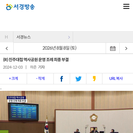
H
서경뉴스
2026년 8월 8일 (토)
(R) 진주대첩 역사공원 운영 조례 최종 부결
2024-12-03
|
하준
기자
+ 크게
- 작게
URL 복사
..