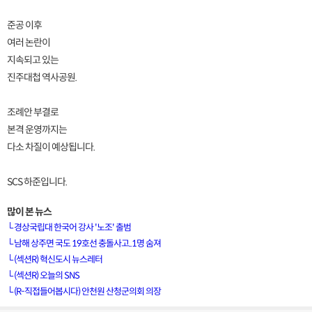
준공 이후
여러 논란이
지속되고 있는
진주대첩 역사공원.
조례안 부결로
본격 운영까지는
다소 차질이 예상됩니다.
SCS 하준입니다.
많이 본 뉴스
└
경상국립대 한국어 강사 '노조' 출범
└
남해 상주면 국도 19호선 충돌사고..1명 숨져
└
(섹션R) 혁신도시 뉴스레터
[VOD공지] 청춘초이스 이용금액 변경 안내
└
(섹션R) 오늘의 SNS
└
(R-직접들어봅시다) 안천원 산청군의회 의장
[서경방송] 일부 채널편성 변경 안내의 건 (7/22)