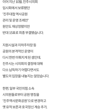
이어 지난 10월, 진주시의회
임시회에서 보류됐던
'진주대첩 역사공원
관리 및 운영 조례안'
원안도 재상정됐지만
반대 15표로 최종 부결됐습니다.
지원시설과 지하주차장 등
공원의 본격적인 운영이
다시 한번 미뤄지게 된 셈인데,
진주시는 시의회의 결정에 대해
다소 납득하기 어렵다면서도
별도의 입장을 내놓지는 않았습니다.
한편, 일부 국민의힘 소속
시의원들로부터 공원 명칭을
'진주역사문화공원'으로 변경하고
옛 유적 보존과 호국정신 계승 추가,