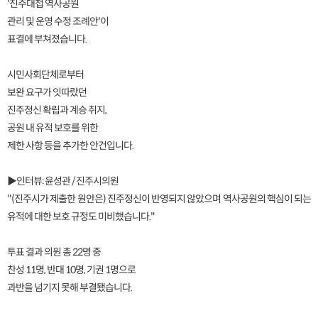
'진주대첩 역사공원
관리 및 운영 수정 조례안'이
표결에 부쳐졌습니다.
시민사회단체로부터
보완 요구가 잇따랐던
진주정신 확립과 계승 취지,
공원 내 유적 보호를 위한
제한 사항 등을 추가한 안건입니다.
▶인터뷰: 윤성관 / 진주시의원
"(진주시가 제출한 원안은) 진주정신이 반영되지 않았으며 역사공원의 핵심이 되는
유적에 대한 보호 규정도 미비했습니다."
투표 결과 의원 총 22명 중
찬성 11명, 반대 10명, 기권 1명으로
과반을 넘기지 못해 부결됐습니다.